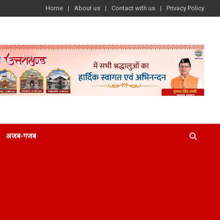
Home
About us
Contact with us
Privacy Policy
अजब-गजब