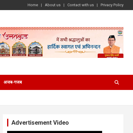
Home
About us
Contact with us
Privacy Policy
अजब-गजब
Advertisement Video