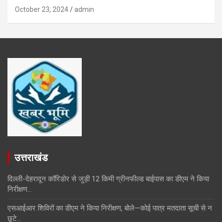
October 23, 2024
admin
उत्तराखंड
दिल्ली-देहरादून कॉरिडोर से जुड़ी 12 किमी ग्रीनफील्ड बाईपास का डीएम ने किया
निरीक्षण…
एसआईआर शिविरों का डीएम ने किया निरीक्षण, बोले—कोई पात्र मतदाता सूची से न
छूटे…