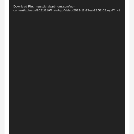
Player
Download File: https://khabarbhumi.com/wp-
content/uploads/2021/11/WhatsApp-Video-2021-11-23-at-12.52.02.mp4?_=1