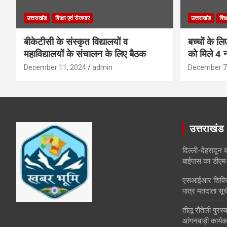
उत्तराखंड
शिक्षा एवं रोजगार
उत्तराखंड
शिक
बीकेटीसी के संस्कृत विद्यालयों व
बच्चों के ल
महाविद्यालयों के संचालन के लिए बैठक
को मिले 4 न
December 11, 2024
admin
December 7
उत्तराखंड
दिल्ली-देहरादून 
बाईपास का डीएम 
एसआईआर शिविरों 
पात्र मतदाता सूच
तीलू रौतेली पुर
आंगनबाड़ी कार्यकर