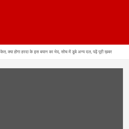
 क्या होगा हरदा के इस बयान का भेद, सोच में डूबे अन्य दल, पढ़ें पूरी ख़बर