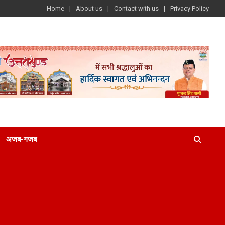
Home
About us
Contact with us
Privacy Policy
अजब-गजब