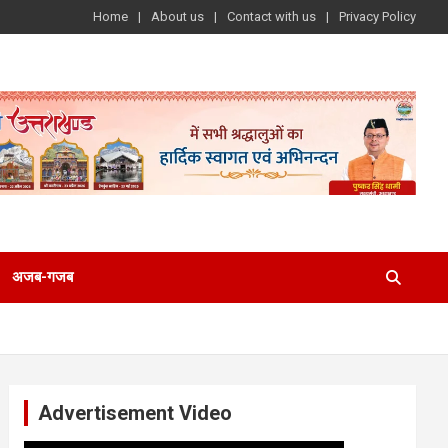
Home
About us
Contact with us
Privacy Policy
अजब-गजब
Advertisement Video