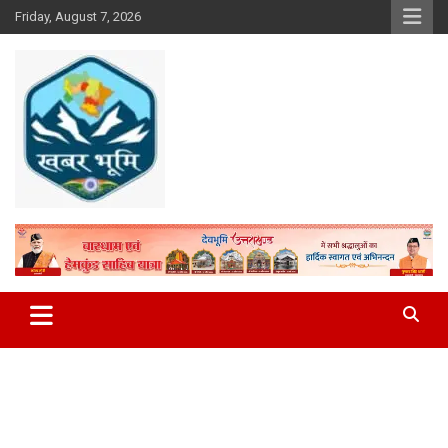
Skip
Friday, August 7, 2026
to
content
Khabar Bhumi