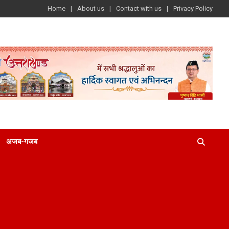
Home
About us
Contact with us
Privacy Policy
अजब-गजब