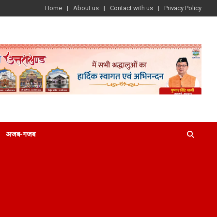
Home
About us
Contact with us
Privacy Policy
अजब-गजब