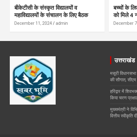
बीकेटीसी के संस्कृत विद्यालयों व
बच्चों के ल
महाविद्यालयों के संचालन के लिए बैठक
को मिले 4 न
December 11, 2024
admin
December 7
उत्तराखंड
मसूरी विधानसभा
की सौगात, सीएम 
हरिद्वार में शिवभक्
किया चरण प्रक्ष
मुख्यमंत्री ने व
वित्तीय स्वीकृति द