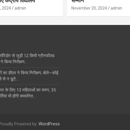
ए केंद्रीय विद्यालय
सम्मान
, 2024
admin
November 20, 2024
admin
कॉरिडोर से जुड़ी 12 किमी ग्रीनफील्ड
ने किया निरीक्षण…
का डीएम ने किया निरीक्षण, बोले—कोई
ी से न छूटे…
स्कार के लिए 13 महिलाओं का चयन, 35
्तियां भी होंगी सम्मानित…
Proudly Powered by:
WordPress