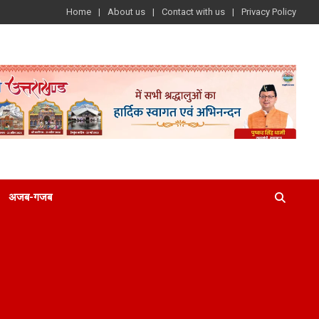
Home
About us
Contact with us
Privacy Policy
अजब-गजब