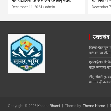
महाविद्यालयों के संचालन के लिए बैठक
को मिले 4 न
December 11, 2024
admin
December 7
उत्तराखंड
दिल्ली-देहरादून 
बाईपास का डीएम 
एसआईआर शिविरों 
पात्र मतदाता सूच
तीलू रौतेली पुर
आंगनबाड़ी कार्यकर
Copyright © 2026
Khabar Bhumi
Theme by:
Theme Horse