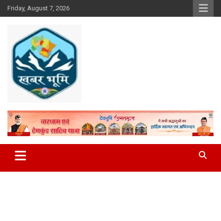
Skip
Friday, August 7, 2026
to
content
Khabar Bhumi