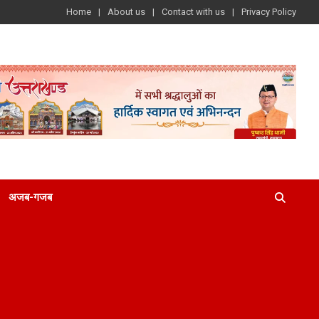
Home
About us
Contact with us
Privacy Policy
अजब-गजब