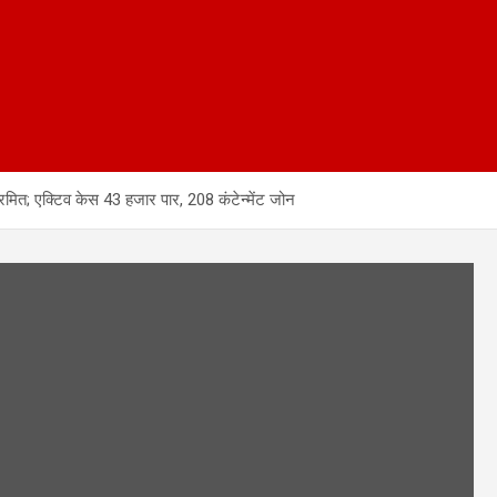
रमित; एक्टिव केस 43 हजार पार, 208 कंटेन्मेंट जोन