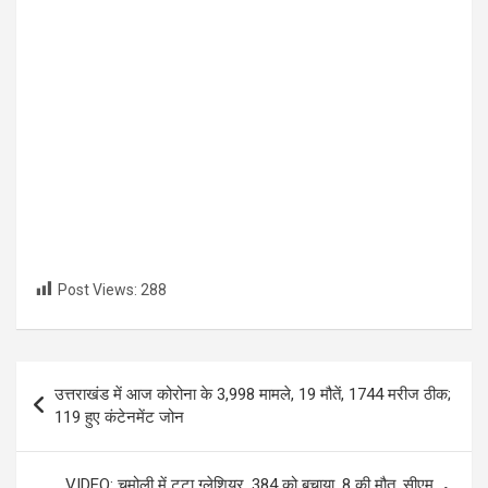
Post Views:
288
Post
उत्तराखंड में आज कोरोना के 3,998 मामले, 19 मौतें, 1744 मरीज ठीक;
navigation
119 हुए कंटेनमेंट जोन
VIDEO: चमोली में टूटा ग्लेशियर, 384 को बचाया, 8 की मौत, सीएम