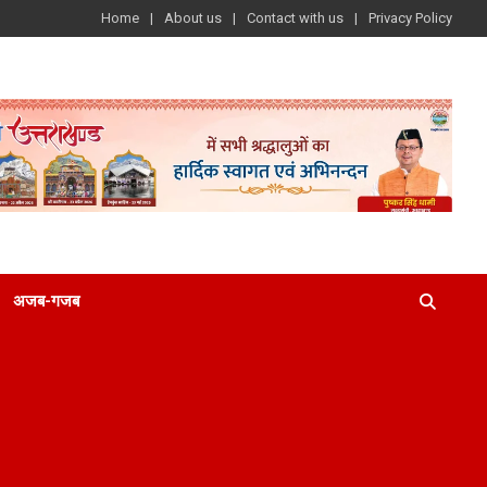
Home
About us
Contact with us
Privacy Policy
अजब-गजब