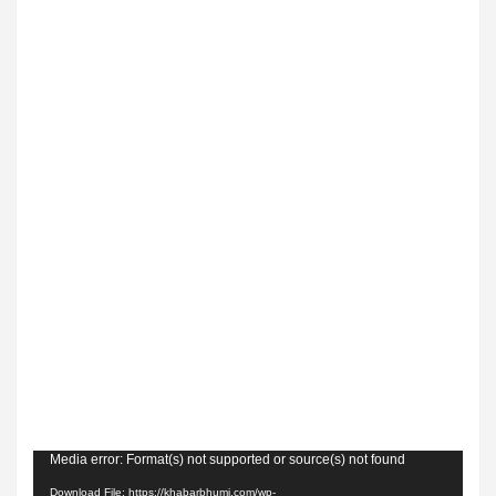
Video
Media error: Format(s) not supported or source(s) not found
Player
Download File: https://khabarbhumi.com/wp-