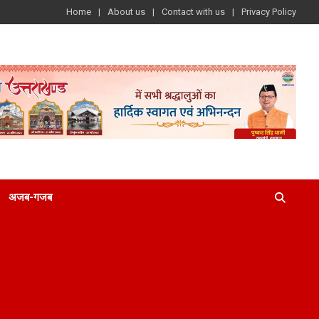
Home
About us
Contact with us
Privacy Policy
अजब-गजब