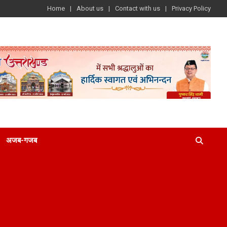
Home
About us
Contact with us
Privacy Policy
अजब-गजब