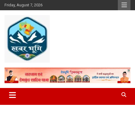
Skip
Friday, August 7, 2026
to
content
Khabar Bhumi