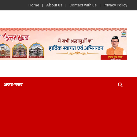
Home
About us
Contact with us
Privacy Policy
अजब-गजब