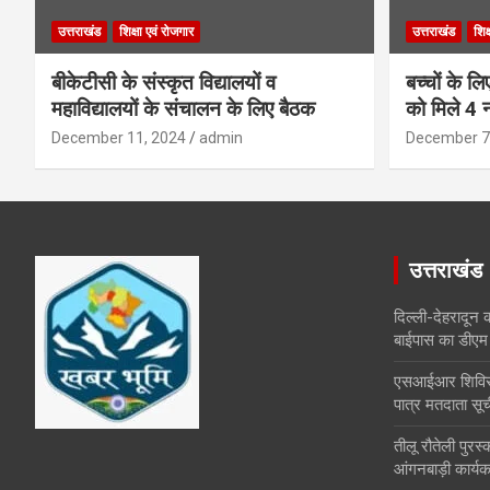
उत्तराखंड
शिक्षा एवं रोजगार
उत्तराखंड
शिक
बीकेटीसी के संस्कृत विद्यालयों व
बच्चों के ल
महाविद्यालयों के संचालन के लिए बैठक
को मिले 4 न
December 11, 2024
admin
December 7
उत्तराखंड
दिल्ली-देहरादून 
बाईपास का डीएम 
एसआईआर शिविरों 
पात्र मतदाता सूच
तीलू रौतेली पुर
आंगनबाड़ी कार्यकर