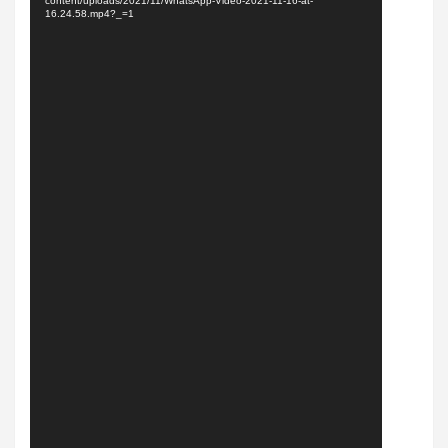
content/uploads/2021/11/WhatsApp-Video-2021-11-16-at-
16.24.58.mp4?_=1