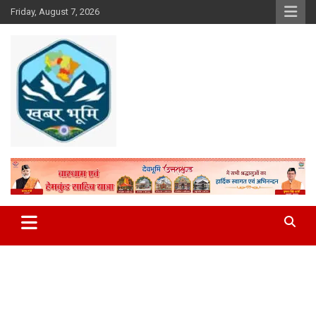
Skip
Friday, August 7, 2026
to
content
Khabar Bhumi