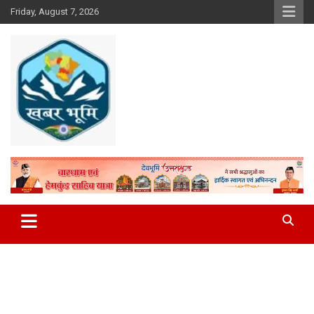
Skip
Friday, August 7, 2026
to
content
Khabar Bhumi