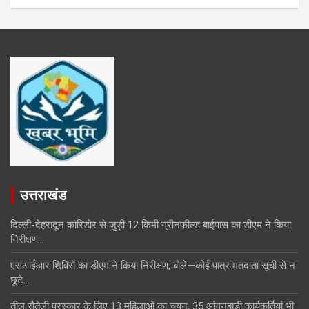
उत्तराखंड
दिल्ली-देहरादून कॉरिडोर से जुड़ी 12 किमी ग्रीनफील्ड बाईपास का डीएम ने किया
निरीक्षण…
एसआईआर शिविरों का डीएम ने किया निरीक्षण, बोले—कोई पात्र मतदाता सूची से न
छूटे…
तीलू रौतेली पुरस्कार के लिए 13 महिलाओं का चयन, 35 आंगनबाड़ी कार्यकर्तियां भी