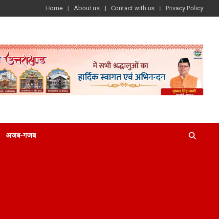
Home
About us
Contact with us
Privacy Policy
अजब-गजब