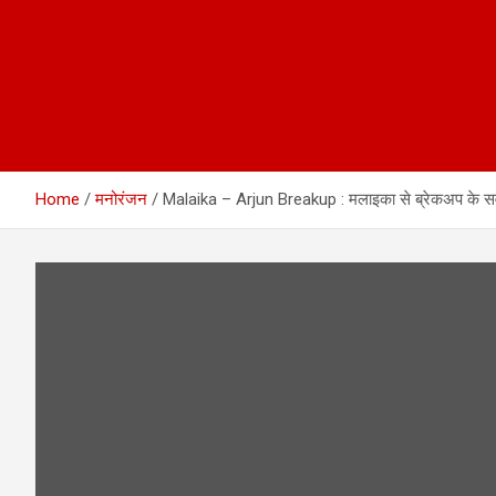
Home
मनोरंजन
Malaika – Arjun Breakup : मलाइका से ब्रेकअप के सवालों