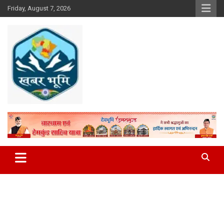
Skip
Friday, August 7, 2026
to
content
Khabar Bhumi