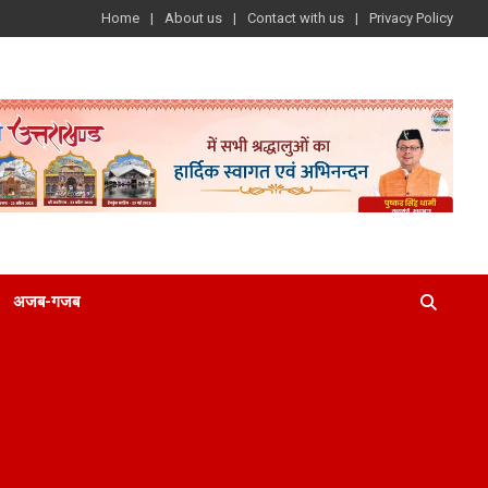
Home
About us
Contact with us
Privacy Policy
अजब-गजब