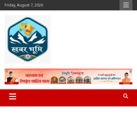
Skip
Friday, August 7, 2026
to
content
Khabar Bhumi