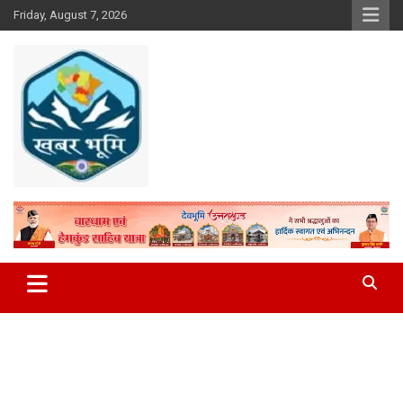
Skip
Friday, August 7, 2026
to
content
Khabar Bhumi