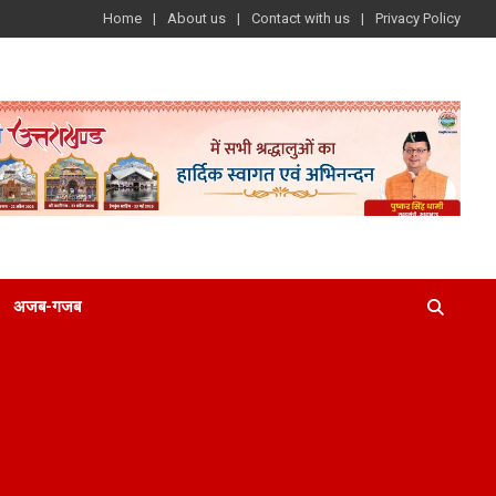
Home
About us
Contact with us
Privacy Policy
अजब-गजब