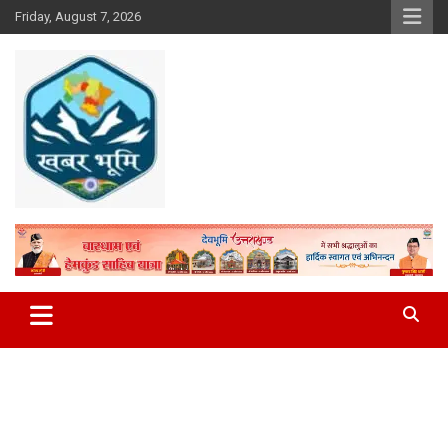
Skip
Friday, August 7, 2026
to
content
Khabar Bhumi