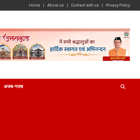
Home
About us
Contact with us
Privacy Policy
अजब-गजब