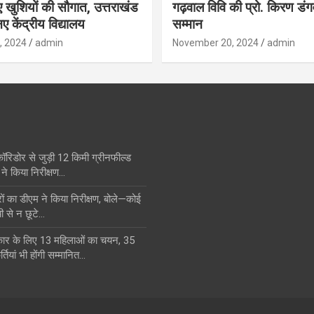
िए खुशियों की सौगात, उत्तराखंड
गढ़वाल विवि की प्रो. किरण डं
ए केंद्रीय विद्यालय
सम्मान
, 2024
admin
November 20, 2024
admin
कॉरिडोर से जुड़ी 12 किमी ग्रीनफील्ड
ने किया निरीक्षण…
का डीएम ने किया निरीक्षण, बोले—कोई
ी से न छूटे…
स्कार के लिए 13 महिलाओं का चयन, 35
्तियां भी होंगी सम्मानित…