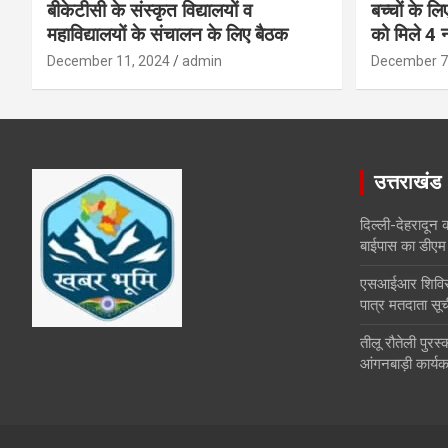
बीकेटीसी के संस्कृत विद्यालयों व
बच्चों के ल
महाविद्यालयों के संचालन के लिए बैठक
को मिले 4 न
December 11, 2024
admin
December 7
उत्तराखंड
दिल्ली-देहरादून 
बाईपास का डीएम 
एसआईआर शिविरों 
पात्र मतदाता सूच
तीलू रौतेली पुर
आंगनबाड़ी कार्यकर