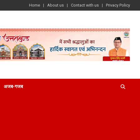
Home
About us
Contact with us
Privacy Policy
अजब-गजब