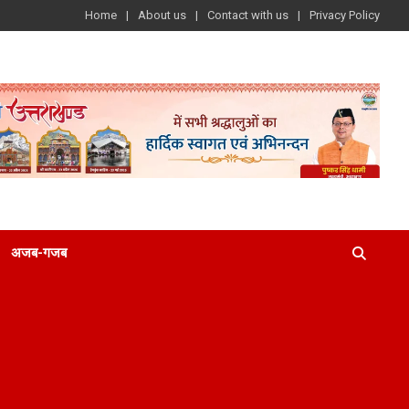
Home
About us
Contact with us
Privacy Policy
अजब-गजब