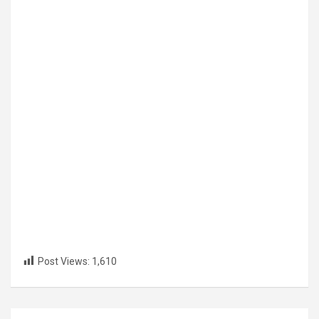
Post Views:
1,610
Post