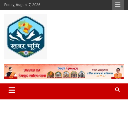
Skip
Friday, August 7, 2026
to
content
Khabar Bhumi