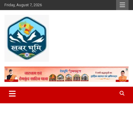
Skip
Friday, August 7, 2026
to
content
Khabar Bhumi