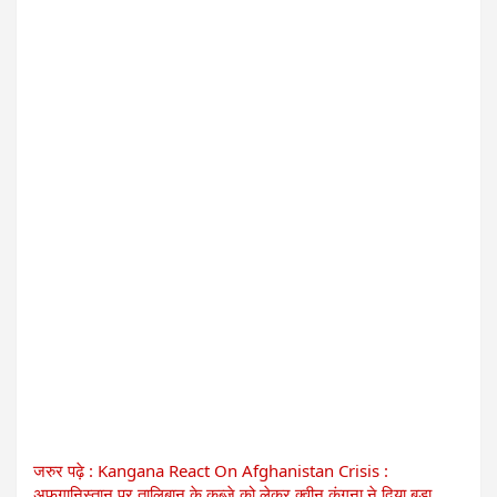
जरुर पढ़े : Kangana React On Afghanistan Crisis :
अफगानिस्तान पर तालिबान के कब्जे को लेकर क्वीन कंगना ने दिया बड़ा