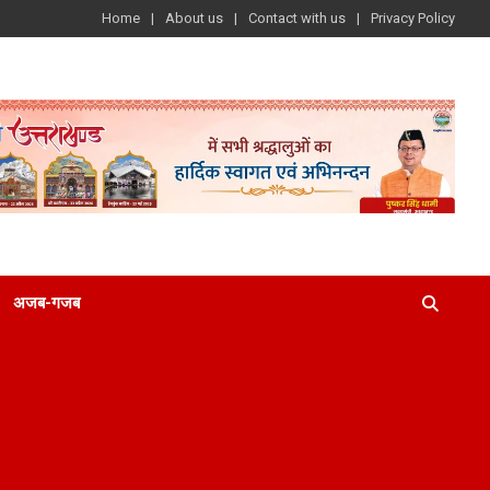
Home
About us
Contact with us
Privacy Policy
अजब-गजब