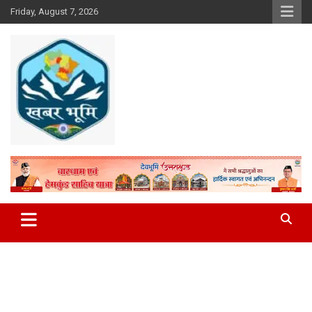
Skip
Friday, August 7, 2026
to
content
Khabar Bhumi