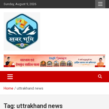
Skip
Sunday, August 9, 2026
to
content
Khabar Bhumi
Home
uttrakhand news
Tag:
uttrakhand news