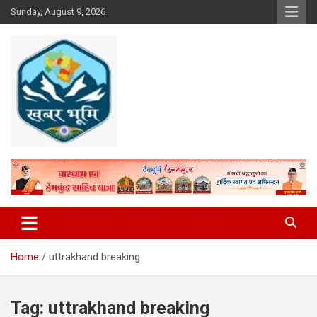
Skip
Sunday, August 9, 2026
to
content
Khabar Bhumi
Home
uttrakhand breaking
Tag:
uttrakhand breaking