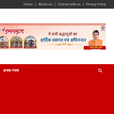
Home
About us
Contact with us
Privacy Policy
अजब-गजब