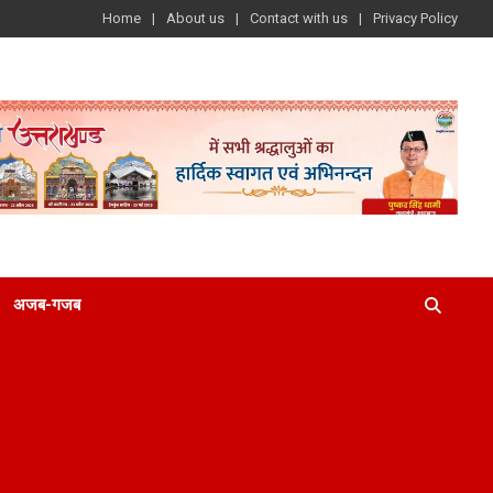
Home
About us
Contact with us
Privacy Policy
अजब-गजब