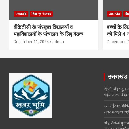
उत्तराखंड
शिक्षा एवं रोजगार
उत्तराखंड
शिक
बीकेटीसी के संस्कृत विद्यालयों व
बच्चों के ल
महाविद्यालयों के संचालन के लिए बैठक
को मिले 4 न
December 11, 2024
admin
December 7
उत्तराखंड
दिल्ली-देहरादून 
बाईपास का डीएम 
एसआईआर शिविरों 
पात्र मतदाता सूच
तीलू रौतेली पुर
आंगनबाड़ी कार्यकर