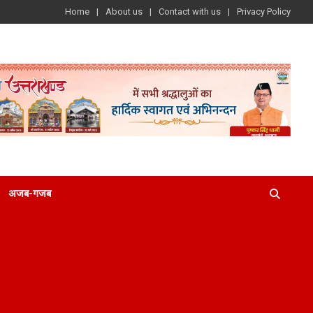
Home
About us
Contact with us
Privacy Policy
अजब-गजब