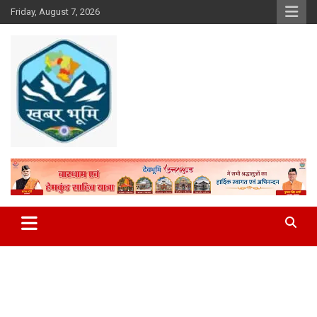
Skip
Friday, August 7, 2026
to
content
Khabar Bhumi